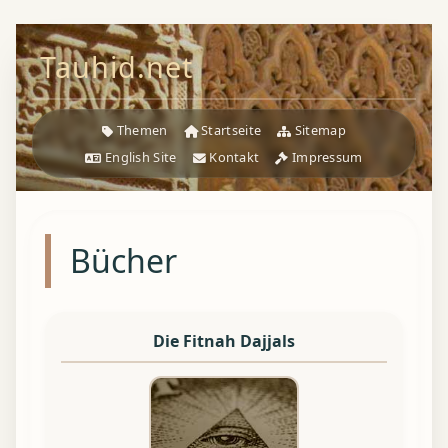
Tauhid.net
Themen
Startseite
Sitemap
English Site
Kontakt
Impressum
Bücher
Die Fitnah Dajjals