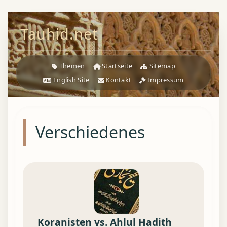
Tauhid.net
Themen
Startseite
Sitemap
English Site
Kontakt
Impressum
Verschiedenes
Koranisten vs. Ahlul Hadith