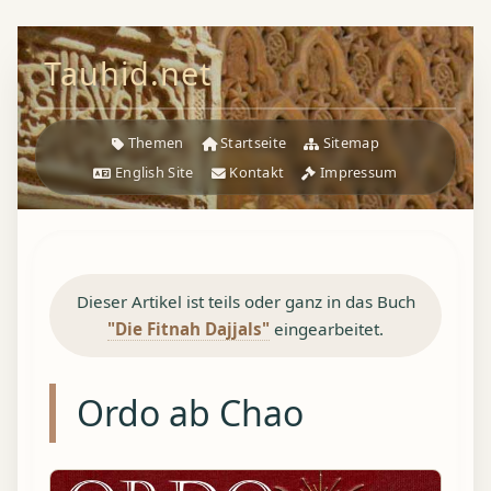
Tauhid.net
Themen
Startseite
Sitemap
English Site
Kontakt
Impressum
Dieser Artikel ist teils oder ganz in das Buch
"Die Fitnah Dajjals"
eingearbeitet.
Ordo ab Chao